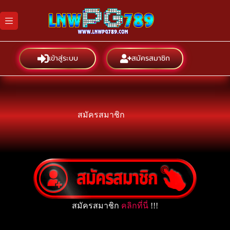
Skip
to
content
เข้าสู่ระบบ
สมัครสมาชิก
สมัครสมาชิก
สมัครสมาชิก
คลิกที่นี่
!!!